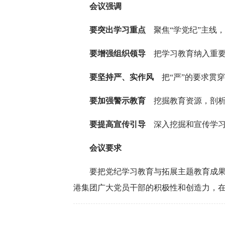
会议强调
要突出学习重点
聚焦“学党纪”主线
要增强组织领导
把学习教育纳入重
要坚持严、实作风
把“严”的要求贯
要加强警示教育
挖掘教育资源，剖析
要提高宣传引导
深入挖掘和宣传学
会议要求
要把党纪学习教育与拓展主题教育成
港集团广大党员干部的积极性和创造力，在“