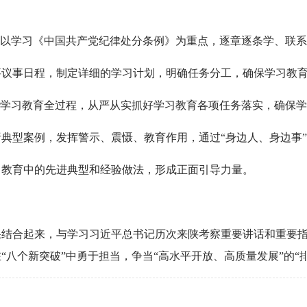
，以学习《中国共产党纪律处分条例》为重点，逐章逐条学、联
要议事日程，制定详细的学习计划，明确任务分工，确保学习教
穿学习教育全过程，从严从实抓好学习教育各项任务落实，确保学
典型案例，发挥警示、震慑、教育作用，通过“身边人、身边事
习教育中的先进典型和经验做法，形成正面引导力量。
果结合起来，与学习习近平总书记历次来陕考察重要讲话和重要
八个新突破”中勇于担当，争当“高水平开放、高质量发展”的“排